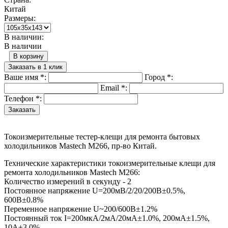
Китай
Размеры:
В наличии:
В наличии
В корзину
Заказать в 1 клик
Ваше имя
*
:
Город
*
:
Email
*
:
Телефон
*
:
Токоизмерительные тестер-клещи для ремонта бытовых
холодильников Mastech M266, пр-во Китай.
Технические характеристики токоизмерительные клещи для
ремонта холодильников Mastech M266:
Количество измерений в секунду - 2
Постоянное напряжение U=200мВ/2/20/200В±0.5%,
600В±0.8%
Переменное напряжение U~200/600В±1.2%
Постоянный ток I=200мкА/2мА/20мA±1.0%, 200мA±1.5%,
10A±3.0%