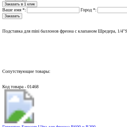
Заказать в 1 клик
Ваше имя
*
:
Город
*
:
Подставка для mini баллонов фреона с клапаном Шредера, 1/4"
Назад в выбранную категорию
Сопутствующие товары:
Код товара - 01468
Герметик Errecom Ultra для фреона R600 и R290