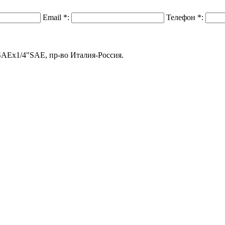
Email
*
:
Телефон
*
:
SAEх1/4"SAE, пр-во Италия-Россия.