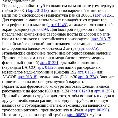
Холодпромсервис.
Горелка для пайки труб со шлангом на мапп-газе (температура
пайки 2000С)
(арт. 01313)
или газосварочный мини-пост
мапп газ с кислородом (температура пайки 3000С)
арт. 01251
.
Для горелки с мапп газом может понадобиться отражатель
или рефлектор пламени
(арт. 01245)
, а также термозащитный
экран (коврик)
арт. 00294
. Для быстрой надежной пайки
предлагаем компактные сварочные посты кислород с мапп-
газом итальянского и российского производства
(арт. 01317)
.
Российский сварочный пост оснащен перезаправляемым
кислородным баллоном объемом 2 литра
(арт. 00075)
,
Итальянские сварочные посты имеют одноразовые баллоны.
Припои с флюсом для пайки меди (используется медно-
фосфорный припой)
арт. 01321
; для пайки алюминия
(карандаш LA-CO)
арт. 01320
; для пайки разнородных
материалов медь-алюминий (Castolin 192
арт. 01323
или
ALCOR
арт. 01318
), медь-сталь (Felder-30
арт. 01324
), Звоните,
пишите - всегда посоветуем лучший вариант.
Герметик для фреонового контура бытовых холодильников,
работающих на фреоне r600 или r134 (
арт. 01249
и
арт. 01257
).
При пайке медных трубок для того, чтобы вставить их одна в
другую, необходимо расширить одну из трубок, используя
вальцовку с труборасширителем. Рекомендуем вальцовку с
труборасширителем, произведенную в Италии
(арт. 00190)
.
Ножницы для капиллярной трубки
(арт. 00838)
, муфта