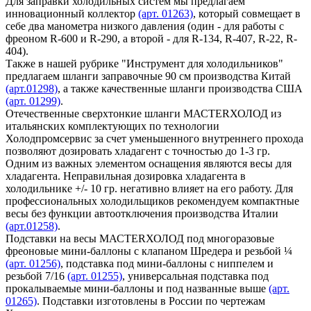
Для заправки холодильных систем мы предлагаем
инновационный коллектор
(арт. 01263)
, который совмещает в
себе два манометра низкого давления (один - для работы с
фреоном R-600 и R-290, а второй - для R-134, R-407, R-22, R-
404).
Также в нашей рубрике "Инструмент для холодильников"
предлагаем шланги заправочные 90 см производства Китай
(арт.01298)
, а также качественные шланги производства США
(арт. 01299)
.
Отечественные сверхтонкие шланги МАСТЕRХОЛОД из
итальянских комплектующих по технологии
Холодпромсервис за счет уменьшенного внутреннего прохода
позволяют дозировать хладагент с точностью до 1-3 гр.
Одним из важных элементом оснащения являются весы для
хладагента. Неправильная дозировка хладагента в
холодильнике +/- 10 гр. негативно влияет на его работу. Для
профессиональных холодильщиков рекомендуем компактные
весы без функции автоотключения производства Италии
(арт.01258)
.
Подставки на весы МАСТЕRХОЛОД под многоразовые
фреоновые мини-баллоны с клапаном Шредера и резьбой ¼
(арт. 01256)
, подставка под мини-баллоны с ниппелем и
резьбой 7/16
(арт. 01255)
, универсальная подставка под
прокалываемые мини-баллоны и под названные выше
(арт.
01265)
. Подставки изготовлены в России по чертежам