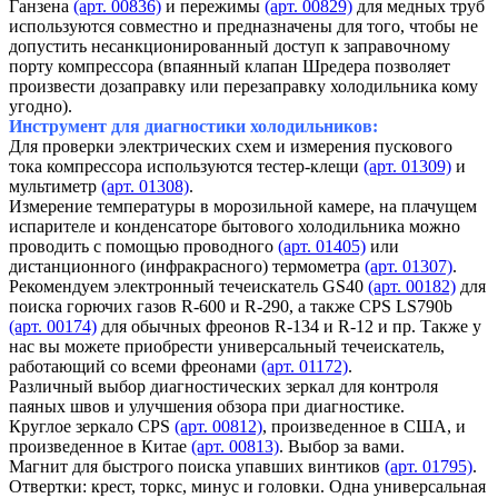
Ганзена
(арт. 00836)
и пережимы
(арт. 00829)
для медных труб
используются совместно и предназначены для того, чтобы не
допустить несанкционированный доступ к заправочному
порту компрессора (впаянный клапан Шредера позволяет
произвести дозаправку или перезаправку холодильника кому
угодно).
Инструмент для диагностики холодильников:
Для проверки электрических схем и измерения пускового
тока компрессора используются тестер-клещи
(арт. 01309)
и
мультиметр
(арт. 01308)
.
Измерение температуры в морозильной камере, на плачущем
испарителе и конденсаторе бытового холодильника можно
проводить с помощью проводного
(арт. 01405)
или
дистанционного (инфракрасного) термометра
(арт. 01307)
.
Рекомендуем электронный течеискатель GS40
(арт. 00182)
для
поиска горючих газов R-600 и R-290, а также CPS LS790b
(арт. 00174)
для обычных фреонов R-134 и R-12 и пр. Также у
нас вы можете приобрести универсальный течеискатель,
работающий со всеми фреонами
(арт. 01172)
.
Различный выбор диагностических зеркал для контроля
паяных швов и улучшения обзора при диагностике.
Круглое зеркало CPS
(арт. 00812)
, произведенное в США, и
произведенное в Китае
(арт. 00813)
. Выбор за вами.
Магнит для быстрого поиска упавших винтиков
(арт. 01795)
.
Отвертки: крест, торкс, минус и головки. Одна универсальная