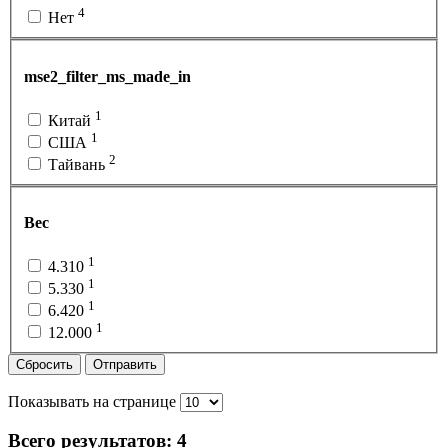
4
Нет
mse2_filter_ms_made_in
1
Китай
1
США
2
Тайвань
Вес
1
4.310
1
5.330
1
6.420
1
12.000
Сбросить
Отправить
Показывать на странице
Всего результатов:
4